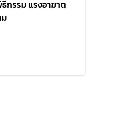
อ พิธีกรรม แรงอาฆาต
าม