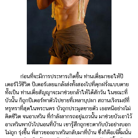
ก่อนที่จะมีการประหารเกิดขึ้น ท่านเตี่ยมาขอให้ปี
เตอร์ไว้ชีวิต ปีเตอร์เลยแกล้งส่งทั้งสองไปที่คุกฝรั่งแบบตาย
ทั้งเป็น ท่านเตี่ยสัญญาจะมาช่วยกล้าให้ได้สักวัน ในขณะที่
บัวนั้น ก็ถูกปีเตอร์พาตัวไปขายที่เหลาบุปผา สถานเริงรมย์ที่
หรูหราที่สุดในพระนคร บัวถูกประมูลขายตัว เธอหนีอย่างไม่
คิดชีวิต จนอาเหวิน ที่กำลังลากรถอยู่แถวนั้น มาช่วยบัวเอาไว้
อาเหวินพาบัวไปนอนที่บ้าน เขารู้สึกถูกชะตากับบัวอย่างบอก
ไม่ถูก รุ่งขึ้น พี่สาวของอาเหวินกลับมาที่บ้าน ซึ่งก็คือเจ๊คิ้มนั่น