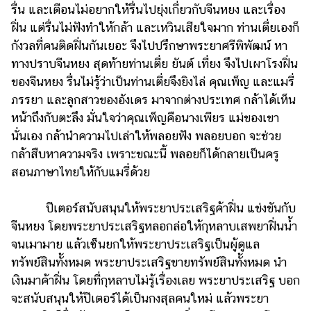
รื่น และเตือนไม่อยากให้รื่นไปยุ่งเกี่ยวกับจีนหยง และเรื่อง
ฝิ่น แต่รื่นไม่ฟังทำให้กล้า และเหวินเสียใจมาก ท่านเตี่ยเองก็
กังวลที่คนติดฝิ่นกันเยอะ จึงไปปรึกษาพระยาศรีพิพัฒน์ หา
ทางปราบจีนหยง สุดท้ายท่านเตี่ย ยันต์ เที่ยง จึงไปเผาโรงฝิ่น
ของจีนหยง รื่นไม่รู้ว่าเป็นท่านเตี่ยจึงยิงไล่ คุณเพ็ญ และแมรี่
ภรรยา และลูกสาวของอังเดร มาจากต่างประเทศ กล้าได้เห็น
หน้าถึงกับตะลึง มั่นใจว่าคุณเพ็ญคือนางเพียร แม่ของเขา
นั่นเอง กล้านำความไปเล่าให้พลอยฟัง พลอยบอก จะช่วย
กล้าสืบหาความจริง เพราะขณะนี้ พลอยก็ได้กลายเป็นครู
สอนภาษาไทยให้กับแมรี่ด้วย
ปีเตอร์สนับสนุนให้พระยาประเสริฐค้าฝิ่น แข่งขันกับ
จีนหยง โดยพระยาประเสริฐหลอกล่อให้กุหลาบเสพยาฝิ่นน้ำ
จนเมามาย แล้วเซ็นยกให้พระยาประเสริฐเป็นผู้ดูแล
ทรัพย์สินทั้งหมด พระยาประเสริฐขายทรัพย์สินทั้งหมด นำ
เงินมาค้าฝิ่น โดยที่กุหลาบไม่รู้เรื่องเลย พระยาประเสริฐ บอก
จะสนับสนุนให้ปีเตอร์ได้เป็นกงสุลคนใหม่ แล้วพระยา