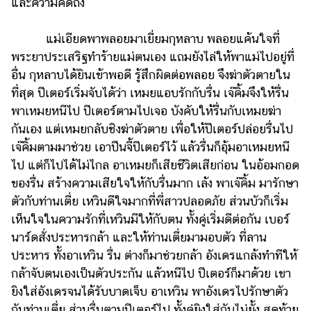
และความคิดถึง
แม่เอียดพาพลอยมาเยี่ยมกุหลาบ พลอยแค้นใจที่
พระยาประเสริฐทำร้ายแม่ตนเอง แถมยังไล่ให้พาแม่ไปอยู่ที่
อื่น กุหลาบได้ยินเข้าพอดี รู้สึกผิดต่อพลอย จึงฆ่าตัวตายใน
ที่สุด ปีเตอร์เริ่มจับได้ว่า เหมยแอบรักกับรื่น เจ๊คิ้มจึงให้รื่น
พาเหมยหนีไป ปีเตอร์ตามไปเจอ บังคับให้รื่นกับเหมยฆ่า
กันเอง แต่เหมยกลับชิงฆ่าตัวตาย เพื่อให้ปีเตอร์ปล่อยรื่นไป
เจ๊คิ้มตามมาช่วย เอาปืนจี้ปีเตอร์ไว้ แล้วรื่นก็อุ้มอาเหมยหนี
ไป แต่ก็ไปได้ไม่ไกล อาเหมยก็เสียชีวิตเสียก่อน ในอ้อมกอด
ของรื่น สร้างความเสียใจให้กับรื่นมาก เล้ง พาเจ๊คิ้ม มารักษา
ตัวกับท่านเตี่ย เหวินดีใจมากที่พี่สาวปลอดภัย ส่วนบัวก็เริ่ม
เห็นใจในความรักที่เหวินมีให้กับตน ทั้งคู่เริ่มดีต่อกัน เบอร์
นาร์ดสั่งประหารกล้า และให้ท่านเตี่ยมามอบตัว ที่ลาน
ประหาร ทั้งอาเหวิน รื่น ต่างก็มาช่วยกล้า อังเดรแกล้งทำทีให้
กล้าจับตนเองเป็นตัวประกัน แล้วหนีไป ปีเตอร์ก็มาด้วย เขา
ยิงใส่อังเดรจนได้รับบาดเจ็บ อาเหวิน พาอังเดรไปรักษาตัว
กับท่านเตี่ย ส่วนรื่นตามปีเตอร์ไป ทั้งคู่ยิงใส่กันไม่ยั้ง สุดท้าย