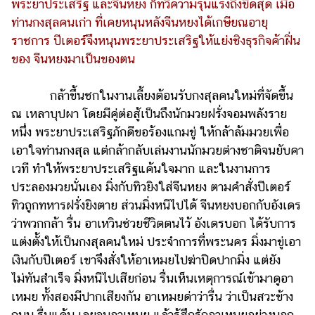
พระยาประเสริฐ และจีนหยง ก็ทวีความรุนแรงถึงขีดสุด เมื่อ
ท่านกงสุลคนเก่า ที่เคยหนุนหลังจีนหยงได้เกษียณอายุ
ราชการ ปีเตอร์จึงหนุนพระยาประเสริฐให้แย่งชิงธุรกิจค้าฝิ่น
ของ จีนหยงมาเป็นของตน
กล้าขึ้นชกในงานเลี้ยงต้อนรับกงสุลคนใหม่ที่จัดขึ้น
ณ เหลาบุปผา โดยมีคู่ต่อสู้เป็นถึงนักมวยฝรั่งจอมพลังราย
หนึ่ง พระยาประเสริฐภักดีขอร้องแกมขู่ ให้กล้าล้มมวยเพื่อ
เอาใจท่านกงสุล แต่กล้ากลับเล่นงานนักมวยต่างชาติจนยับคา
เวที ทำให้พระยาประเสริฐแค้นใจมาก และในงานการ
ประลองมวยนั่นเอง มิ่งกับทิวยิงใส่จีนหยง ตามคำสั่งปีเตอร์
ทิวถูกทหารฝรั่งยิงตาย ส่วนมิ่งหนีไปได้ จีนหยงบอกกับอังเดร
ว่าพวกกล้า รื่น อาเหวินช่วยชีวิตตนไว้ อังเดรบอก ได้รับการ
แต่งตั้งให้เป็นกงสุลคนใหม่ ประจำการที่พระนคร มิ่งมาขู่เอา
เงินกับปีเตอร์ เขาจึงสั่งให้อาเหมยไปฆ่าปิดปากมิ่ง แต่ยัง
ไม่ทันสำเร็จ มิ่งหนีไปเสียก่อน รื่นเห็นเหตุการณ์เข้ามาดูอา
เหมย ทั้งสองมีปากเสียงกัน อาเหมยด่าว่ารื่น ว่าเป็นสวะข้าง
ถนน รื่นแค้น เลยจูบอาเหมย แล้วรู้สึกรักอาเหมยอย่างบอก