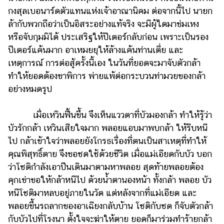
กงสุลเบอนาร์ดตัวแทนแห่งเจ้าอาณานิคม ต่อจากนี้ไป นายก
ล้ากับพวกถือว่าเป็นอิสระอย่างแท้จริง จะมีผู้ใดมาข่มเหง
หรือจับกุมมิได้ ประเสริฐให้ปีเตอร์กลับก่อน เพราะเป็นรอง
ปีเตอร์แค้นมาก อาเหมยยุให้ล้างแค้นท่านเตี่ย และ
เหตุการณ์ การต่อสู้ครั้งนี้เอง ในวันที่ยอดจะมาจับตัวกล้า
ทำให้ยอดต้องขาพิการ พ่ายแพ้ต่อกระบวนท่ามวยของกล้า
อย่างหมดรูป
เมื่อเหวินฟื้นขึ้น จึงเห็นแววตาที่บัวมองกล้า ทำให้รู้ว่า
บัวรักกล้า เหวินเสียใจมาก พลอยแอบมาพบกล้า ให้รีบหนี
ไป กล้าเข้าใจว่าพลอยยังโกรธเรื่องที่ตนเป็นสาเหตุที่ทำให้
คุณพิสุทธิ์ตาย จึงขอชดใช้ด้วยชีวิต เมื่อแม่เอียดกับบัว บอก
ว่าโชติกำลังเอาปืนเดินมาตามหาพลอย สุดท้ายพลอยต้อง
คุกเข่าขอให้กล้าหนีไป ด้วยน้ำตานองหน้า ทั้งกล้า พลอย บัว
หนีโชติมาหลบอยู่ภายในวัด แต่หลังจากที่แม่เอียด และ
พลอยขึ้นรถลากของอาเฉียงกลับบ้าน โชติกับชด ก็จับตัวกล้า
กับบัวไปที่โรงนา ตั้งใจจะฆ่าให้ตาย ยอดก็มาร่วมทำร้ายกล้า