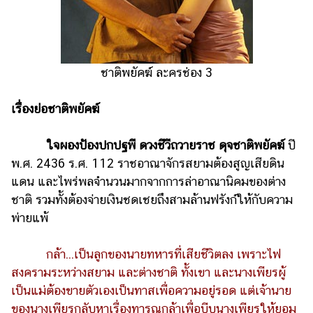
รถยนต์
บ้าน
และ
ชาติพยัคฆ์ ละครช่อง 3
การ
ตกแต่ง
เรื่องย่อชาติพยัคฆ์
มือ
ถือ
ใจผองป้องปกปฐพี ดวงชีวีถวายราช ดุจชาติพยัคฆ์
ปี
ราคา
พ.ศ. 2436 ร.ศ. 112 ราชอาณาจักรสยามต้องสูญเสียดิน
ทอง
แดน และไพร่พลจำนวนมากจากการล่าอาณานิคมของต่าง
ชาติ รวมทั้งต้องจ่ายเงินชดเชยถึงสามล้านฟรังก์ให้กับความ
ราคา
พ่ายแพ้
น้ำมัน
วา
กล้า...เป็นลูกของนายทหารที่เสียชีวิตลง เพราะไฟ
ไร
สงครามระหว่างสยาม และต่างชาติ ทั้งเขา และนางเพียรผู้
ตี้
เป็นแม่ต้องขายตัวเองเป็นทาสเพื่อความอยู่รอด แต่เจ้านาย
ของนางเพียรกลับหาเรื่องทารุณกล้าเพื่อบีบนางเพียรให้ยอม