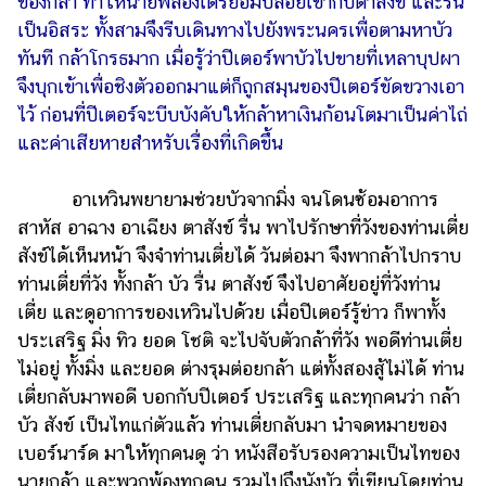
ของกล้า ทำให้นายพลอังเดรยอมปล่อยเขากับตาสังข์ และรื่น
เป็นอิสระ ทั้งสามจึงรีบเดินทางไปยังพระนครเพื่อตามหาบัว
ทันที กล้าโกรธมาก เมื่อรู้ว่าปีเตอร์พาบัวไปขายที่เหลาบุปผา
จึงบุกเข้าเพื่อชิงตัวออกมาแต่ก็ถูกสมุนของปีเตอร์ขัดขวางเอา
ไว้ ก่อนที่ปีเตอร์จะบีบบังคับให้กล้าหาเงินก้อนโตมาเป็นค่าไถ่
และค่าเสียหายสำหรับเรื่องที่เกิดขึ้น
อาเหวินพยายามช่วยบัวจากมิ่ง จนโดนซ้อมอาการ
สาหัส อาฉาง อาเฉียง ตาสังข์ รื่น พาไปรักษาที่วังของท่านเตี่ย
สังข์ได้เห็นหน้า จึงจำท่านเตี่ยได้ วันต่อมา จึงพากล้าไปกราบ
ท่านเตี่ยที่วัง ทั้งกล้า บัว รื่น ตาสังข์ จึงไปอาศัยอยู่ที่วังท่าน
เตี่ย และดูอาการของเหวินไปด้วย เมื่อปีเตอร์รู้ข่าว ก็พาทั้ง
ประเสริฐ มิ่ง ทิว ยอด โชติ จะไปจับตัวกล้าที่วัง พอดีท่านเตี่ย
ไม่อยู่ ทั้งมิ่ง และยอด ต่างรุมต่อยกล้า แต่ทั้งสองสู้ไม่ได้ ท่าน
เตี่ยกลับมาพอดี บอกกับปีเตอร์ ประเสริฐ และทุกคนว่า กล้า
บัว สังข์ เป็นไทแก่ตัวแล้ว ท่านเตี่ยกลับมา นำจดหมายของ
เบอร์นาร์ด มาให้ทุกคนดู ว่า หนังสือรับรองความเป็นไทของ
นายกล้า และพวกพ้องทุกคน รวมไปถึงนังบัว ที่เขียนโดยท่าน