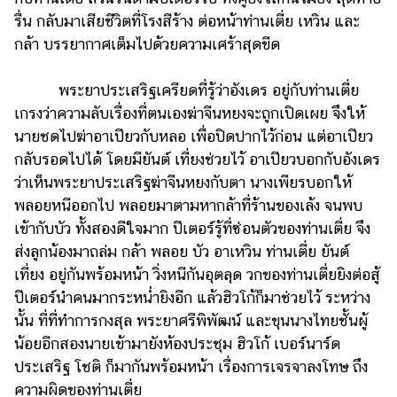
รื่น กลับมาเสียชีวิตที่โรงสีร้าง ต่อหน้าท่านเตี่ย เหวิน และ
กล้า บรรยากาศเต็มไปด้วยความเศร้าสุดขีด
พระยาประเสริฐเครียดที่รู้ว่าอังเดร อยู่กับท่านเตี่ย
เกรงว่าความลับเรื่องที่ตนเองฆ่าจีนหยงจะถูกเปิดเผย จึงให้
นายชดไปฆ่าอาเปียวกับหลอ เพื่อปิดปากไว้ก่อน แต่อาเปียว
กลับรอดไปได้ โดยมียันต์ เที่ยงช่วยไว้ อาเปียวบอกกับอังเดร
ว่าเห็นพระยาประเสริฐฆ่าจีนหยงกับตา นางเพียรบอกให้
พลอยหนีออกไป พลอยมาตามหากล้าที่ร้านของเล้ง จนพบ
เข้ากับบัว ทั้งสองดีใจมาก ปีเตอร์รู้ที่ซ่อนตัวของท่านเตี่ย จึง
ส่งลูกน้องมาถล่ม กล้า พลอย บัว อาเหวิน ท่านเตี่ย ยันต์
เที่ยง อยู่กันพร้อมหน้า วิ่งหนีกันอุตลุด วกของท่านเตี่ยยิงต่อสู้
ปีเตอร์นำคนมากระหน่ำยิงอีก แล้วฮิวโก้ก็มาช่วยไว้ ระหว่าง
นั้น ที่ที่ทำการกงสุล พระยาศรีพิพัฒน์ และขุนนางไทยชั้นผู้
น้อยอีกสองนายเข้ามายังห้องประชุม ฮิวโก้ เบอร์นาร์ด
ประเสริฐ โชติ ก็มากันพร้อมหน้า เรื่องการเจรจาลงโทษ ถึง
ความผิดของท่านเตี่ย