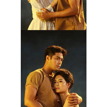
ไตล์
ดูด
วง
ผู้
หญิง
ผู้ชาย
สุขภาพ
ท่อง
เที่ยว
สูตร
อาหาร
ง่ายๆ
ช้อป
ปิ้ง