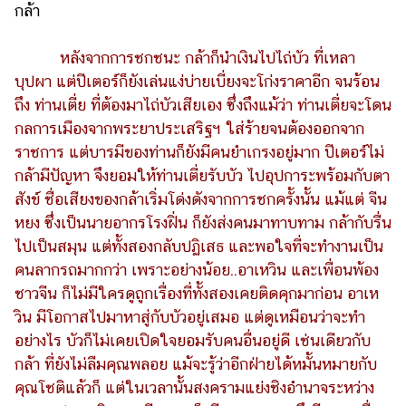
กล้า
หลังจากการชกชนะ กล้าก็นำเงินไปไถ่บัว ที่เหลา
บุปผา แต่ปีเตอร์ก็ยังเล่นแง่บ่ายเบี่ยงจะโก่งราคาอีก จนร้อน
ถึง ท่านเตี่ย ที่ต้องมาไถ่บัวเสียเอง ซึ่งถึงแม้ว่า ท่านเตี่ยจะโดน
กลการเมืองจากพระยาประเสริฐฯ ใส่ร้ายจนต้องออกจาก
ราชการ แต่บารมีของท่านก็ยังมีคนยำเกรงอยู่มาก ปีเตอร์ไม่
กล้ามีปัญหา จึงยอมให้ท่านเตี่ยรับบัว ไปอุปการะพร้อมกับตา
สังข์ ชื่อเสียงของกล้าเริ่มโด่งดังจากการชกครั้งนั้น แม้แต่ จีน
หยง ซึ่งเป็นนายอากรโรงฝิ่น ก็ยังส่งคนมาทาบทาม กล้ากับรื่น
ไปเป็นสมุน แต่ทั้งสองกลับปฏิเสธ และพอใจที่จะทำงานเป็น
คนลากรถมากกว่า เพราะอย่างน้อย..อาเหวิน และเพื่อนพ้อง
ชาวจีน ก็ไม่มีใครดูถูกเรื่องที่ทั้งสองเคยติดคุกมาก่อน อาเห
วิน มีโอกาสไปมาหาสู่กับบัวอยู่เสมอ แต่ดูเหมือนว่าจะทำ
อย่างไร บัวก็ไม่เคยเปิดใจยอมรับคนอื่นอยู่ดี เช่นเดียวกับ
กล้า ที่ยังไม่ลืมคุณพลอย แม้จะรู้ว่าอีกฝ่ายได้หมั้นหมายกับ
คุณโชติแล้วก็ แต่ในเวลานั้นสงครามแย่งชิงอำนาจระหว่าง