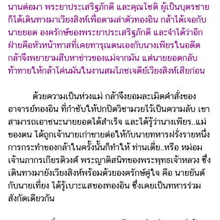
นานต่อมา พระยาประเสริฐภักดี และคุณโชติ ผู้เป็นบุตรชาย
ก็ได้เดินทางมาเวียงสิงห์เพื่อตามล่าตัวทองอิน กล้าได้เจอกับ
นายยอด องครักษ์ของพระยาประเสริฐภักดี และจำได้ว่าอีก
ฝ่ายคือหัวหน้าทาสที่เคยทารุณตนเองกับนางเพียรในอดีต
กล้าจึงพยายามสืบหาข่าวของแม่จากมัน แต่นายยอดกลับ
ท้าทายให้กล้าโค่นมันในงานสมโภชเจดีย์เวียงสิงห์เสียก่อน
ด้วยความเป็นห่วงแม่ กล้าจึงยอมละเมิดคำสั่งของ
อาจารย์ทองอิน ที่กำชับให้ปกปิดวิชามวยไว้เป็นความลับ เขา
สามารถเอาชนะนายยอดได้สำเร็จ และได้รู้ว่านางเพียร..แม่
ของตน ได้ถูกเจ้านายเก่าขายต่อให้กับนายทหารฝรั่งรายหนึ่ง
การกระทำของกล้าในครั้งนั้นก็ทำให้ ท่านเตี่ย..หรือ หม่อม
เจ้านภากรเกียรติวงศ์ พระญาติสนิทของพระพุทธเจ้าหลวง ซึ่ง
เดินทางมายังเวียงสิงห์พร้อมด้วยองครักษ์คู่ใจ คือ นายยันต์
กับนายเที่ยง ได้รู้เบาะแสของทองอิน ซึ่งเคยเป็นทหารร่วม
สังกัดเดียวกัน