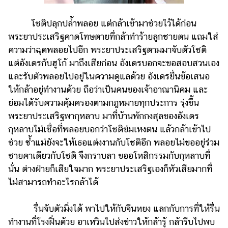
โชติปลุกปล้ำพลอย แต่กล้าเข้ามาช่วยไว้ได้ก่อน
พระยาประเสริฐคาดโทษตายที่กล้าทำร้ายลูกชายตน แถมใส่
ความว่าฉุดพลอยไปอีก พระยาประเสริฐตามมาจับตัวโชติ
แต่อังเดรกับฮูโก้ มาถึงเสียก่อน อังเดรบอกจะขอสอบสวนเอง
และรับตัวพลอยไปอยู่ในความดูแลด้วย อังเดรยื่นข้อเสนอ
ให้กล้าอยู่ทำงานด้วย ถือว่าเป็นคนของเจ้าอาณานิคม และ
ย่อมได้รับความคุ้มครองตามกฎหมายทุกประการ รุ่งขึ้น
พระยาประเสริฐพากุหลาบ มาที่บ้านพักกงสุลของอังเดร
กุหลาบไม่เชื่อที่พลอยบอกว่าโชติข่มเหงตน แล้วกล้าเข้าไป
ช่วย ซ้ำแม่ยังจะให้เธอแต่งงานกับโชติอีก พลอยไม่ขออยู่ร่วม
ชายคาเดียวกับโชติ จึงกราบลา ขออโหสิกรรมกับกุหลาบที่
นั่น ต่างฝ่ายก็เสียใจมาก พระยาประเสริฐเองก็หัวเสียมากที่
ไม่สามารถทำอะไรกล้าได้
รื่นจับตัวมิ่งได้ พาไปให้กับจีนหยง แลกกับการที่ให้รื่น
ทำงานที่โรงฝิ่นด้วย อาเหวินไปส่งข่าวให้กล้ารู้ กล้ารีบไปพบ