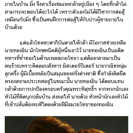
ออนไลน์
ภายในบ้าน มิ่ง จึงหาเรื่องข่มเหงกล้าอยู่เนือง ๆ โดยที่กล้าไม่
สามารถจะตอบโต้อะไรได้ เพราะตัวเองไม่ได้มีวิชาการต่อสู้
ติดต่อ
เหมือนกับมิ่ง ซึ่งเป็นคนฝึกการต่อสู้ให้กับบ่าวผู้ชายภายใน
โฆษณา
บ้านด้วย
แจ้ง
ปัญหา
แต่แล้วโชคชะตาก็บันดาลให้กล้า มีโอกาสช่วยเหลือ
ร่วม
นายทองอิน นักโทษหนีคดีผู้หนึ่งเอาไว้ นายทองอินเป็นอดีต
งาน
ทหารที่ช่ำชองในด้านเพลงมวยไชยา แต่ต้องกลายมาเป็น
กับ
คนร้ายเพราะคิดลอบสังหาร มิสเตอร์ปีเตอร์ นายวาณิชหนุ่ม
เรา
ลูกครึ่ง ผู้มีเบื้องหลังเป็นสมุนของฝรั่งต่างชาติ ซึ่งกำลังคิดยึด
ครองสยามประเทศอยู่ในขณะนั้น นายทองอิน ได้ตอบแทน
กล้าด้วยการปกป้องครอบครัวคุณพระพิสุทธิ์ฯ จากพวกนักเลง
หัวไม้ที่คิดบุกปล้นบ้าน ส่งผลให้ นายด้วง หัวหน้านักเลงหัวไม้
ที่เข้าปล้นต้องจบชีวิตลงด้วยฝีมือมวยไชยาของทองอิน