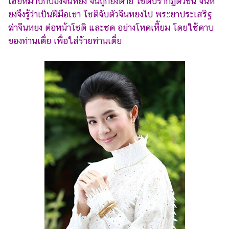
เฮียหม่าปกป้องจีนหยง จนถูกยิงตาย โชติปรากฏตัวขึ้น จีนห
ยงจึงรู้ว่าเป็นฝีมือเขา โชติจับตัวจีนหยงไป พระยาประเสริฐ
ฆ่าจีนหยง ต่อหน้าโชติ และชด อย่างโหดเหี้ยม โดยใช้ดาบ
ของท่านเตี่ย เพื่อใส่ร้ายท่านเตี่ย