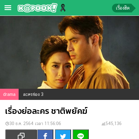
เรื่องฮิต
ข่าว-
ความ
รู้
ข่าว
ข่าว
บันเทิง
ตรวจ
drama
ละครช่อง 3
หวย
เรื่องย่อละคร ชาติพยัคฆ์
ผล
บอล
สด
30 ธ.ค. 2564 เวลา 11:56:06
545,136
การ