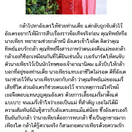
กล้าไปหาอังเดรให้ช่วยท่านเตี่ย แต่กลับถูกจับตัวไว้
อังเดรอยากให้มีการสืบเรื่องราวข้อเท็จจริงก่อน คุณทิพย์หรือ
นางเพียร พยายามช่วยกล้าหนี อังเดรเข้าใจผิด คิดว่าคุณ
ทิพย์แอบรักกล้า คุณทิพย์จึงสารภาพว่าตนเองคือแม่ของกล้า
กล้าเองก็ช็อกเหมือนกันที่ได้ยินเช่นนั้น เบอร์นาร์ดให้คนจับ
ตัวนางเพียรไว้เป็นนักโทษของเจ้าอาณานิคม แล้วบีบให้กล้า
บอกที่อยู่ของท่านเตี่ย นางเพียรแทบเอาชีวิตไม่รอด ดีที่อังเด
รมาช่วยไว้ทัน นางเพียรบอกกับกล้า ว่าคุณทิพย์แม่ของแมรี่
เสียชีวิต ส่วนอังเดรก็ช่วยตนเองไว้ จากเหตุการณ์ไฟไหม้
เธอจึงตอบแทนบุญคุณอังเดร ด้วยการเลี้ยงแมรี่มาตั้งแต่
แบเบาะ จนแมรี่เข้าใจว่าเธอเป็นแม่ ที่สำคัญ เธอไม่ได้มี
ความสัมพันธ์ฉันชู้สาวกับอังเดรเลยแม้แต่น้อย ซึ่งอังเดรเองก็
ยืนยันกับกล้า ว่านางเพียรต้องการพบกล้า ซึ่งเป็นลูกชายมาก
เพียงใด กล้าได้รู้ความจริง ก็สวมกอดนางเพียรด้วยความรัก