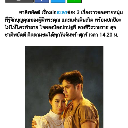
เงิน
การ
ชาติพยัคฆ์ เรื่องย่อ
ละคร
ช่อง 3 เรื่องราวของชายหนุ่ม
ศึกษา
ที่รู้จักบุญคุณของผู้มีพระคุณ และแผ่นดินเกิด พร้อมปกป้อง
ไม่ให้ใครทำลาย ใจผองป้องปกปฐพี ดวงชีวีถวายราช ดุจ
บันเทิง
ชาติพยัคฆ์ ติดตามชมได้ทุกวันจันทร์-ศุกร์ เวลา 14.20 น.
รูปภาพ
ดู
หนัง
Music
Station
ละคร
บันเทิง
เกาหลี
ไลฟ์