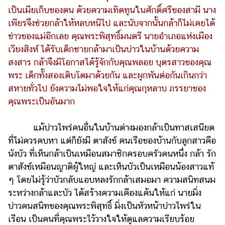
แต่งงาน
เป็นเมียเก็บของตน ด้วยความเทิดทูนในศักดิ์ศรีของสามี นาง
เพียรจึงช่วยกล้าให้หลบหนีไป และนับจากนั้นกล้าก็ไม่เคยได้
แม่
ข่าวของแม่อีกเลย คุณพระพิสุทธิ์มนตรี นายอำเภอแห่งเมือง
และ
เด็ก
เวียงสิงห์ ได้รับเด็กชายกล้ามาเป็นบ่าวในบ้านด้วยความ
สงสาร กล้าจึงมีโอกาสได้รู้จักกับคุณพลอย บุตรสาวของคุณ
สัตว์
พระ เด็กทั้งสองเติบโตมาด้วยกัน และผูกพันต่อกันเกินกว่า
เลี้ยง
สหายทั่วไป ยังความไม่พอใจให้แก่คุณกุหลาบ ภรรยาของ
Infographic
คุณพระเป็นอันมาก
บริการ
แม้บ่าวไพร่คนอื่นในบ้านต่างมองกล้าเป็นทาสเสนียด
ที่ไม่ควรคบหา แต่ก็ยังมี ตาสังข์ คนเรือของบ้านกับลูกสาวคือ
แอปฯ
นังบัว ที่เห็นกล้าเป็นเหมือนสมาชิกครอบครัวคนหนึ่ง กล้า รัก
กระปุก
ตาสังข์เหมือนญาติผู้ใหญ่ และเห็นบัวเป็นเหมือนน้องสาวแท้
คอร์ส
ๆ โดยไม่รู้ว่าบัวกลับแอบหลงรักกล้าเสมอมา ความสนิทสนม
ออนไลน์
ระหว่างกล้าและบัว ได้สร้างความเคืองแค้นให้แก่ นายมิ่ง
บ่าวคนสนิทของคุณพระพิสุทธิ์ มิ่งเป็นหัวหน้าบ่าวไพร่ใน
เรียน
เลข
เรือน เป็นคนที่คุณพระไว้วางใจให้ดูแลความเรียบร้อย