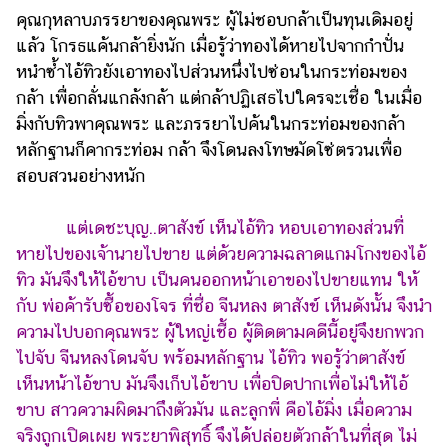
คุณกุหลาบภรรยาของคุณพระ ผู้ไม่ชอบกล้าเป็นทุนเดิมอยู่
แล้ว โกรธแค้นกล้ายิ่งนัก เมื่อรู้ว่าทองได้หายไปจากกำปั่น
หนำซ้ำไอ้ทิวยังเอาทองไปส่วนหนึ่งไปซ่อนในกระท่อมของ
กล้า เพื่อกลั่นแกล้งกล้า แต่กล้าปฏิเสธไปใครจะเชื่อ ในเมื่อ
มิ่งกับทิวพาคุณพระ และภรรยาไปค้นในกระท่อมของกล้า
หลักฐานก็คากระท่อม กล้า จึงโดนลงโทษมัดโซ่ตรวนเพื่อ
สอบสวนอย่างหนัก
แต่เดชะบุญ..ตาสังข์ เห็นไอ้ทิว หอบเอาทองส่วนที่
หายไปของเจ้านายไปขาย แต่ด้วยความฉลาดแกมโกงของไอ้
ทิว มันจึงให้ไอ้ขาบ เป็นคนออกหน้าเอาของไปขายแทน ให้
กับ พ่อค้ารับซื้อของโจร ที่ชื่อ จีนหลง ตาสังข์ เห็นดังนั้น จึงนำ
ความไปบอกคุณพระ ผู้ใหญ่เชื้อ ผู้ติดตามคดีนี้อยู่จึงยกพวก
ไปจับ จีนหลงโดนจับ พร้อมหลักฐาน ไอ้ทิว พอรู้ว่าตาสังข์
เห็นหน้าไอ้ขาบ มันจึงเก็บไอ้ขาบ เพื่อปิดปากเพื่อไม่ให้ไอ้
ขาบ สาวความผิดมาถึงตัวมัน และลูกพี่ คือไอ้มิ่ง เมื่อความ
จริงถูกเปิดเผย พระยาพิสุทธิ์ จึงได้ปล่อยตัวกล้าในที่สุด ไม่