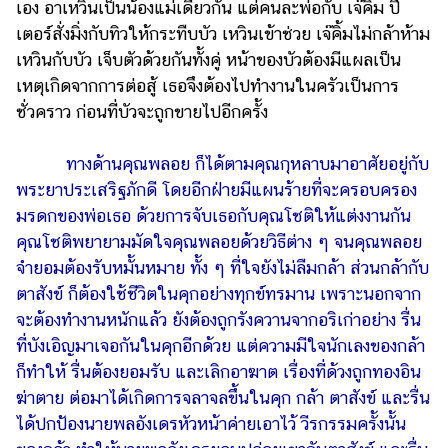
เอง อาเหวินเป็นน้องแม่เดียวกัน แต่คนละพ่อกับ เจ๊คิ้ม ปี
เตอร์สั่งมิ่งกับทิวให้กระทืบบัว เหวินเข้าช่วย เจ๊คิ้มไม่กล้าห้าม
เหวินกับบัว เจ็บตัวด้วยกันทั้งคู่ หน้าของบัวต้องมีแผลเป็น
เหตุเกิดจากการต่อสู้ เธอจึงต้องไปทำงานในครัวเป็นการ
ชั่วคราว ก่อนที่บัวจะถูกขายไปอีกครั้ง
ทางด้านคุณพลอย ก็ได้ตามคุณกุหลาบมาอาศัยอยู่กับ
พระยาประเสริฐภักดี โดยอีกฝ่ายมีแผนร้ายที่จะครอบครอง
มรดกของพ่อเธอ ด้วยการจับเธอกับคุณโชติให้แต่งงานกัน
คุณโชติพยายามมัดใจคุณพลอยด้วยวิธีต่าง ๆ จนคุณพลอย
จำยอมต้องรับหมั้นหมาย ทั้ง ๆ ที่ใจยังไม่ลืมกล้า ส่วนกล้ากับ
ตาสังข์ ก็ต้องใช้ชีวิตในคุกอย่างทุกข์ทรมาน เพราะนอกจาก
จะต้องทำงานหนักแล้ว ยังต้องถูกรังควานจากอริเก่าอย่าง รื่น
ที่บังเอิญมาเจอกันในคุกอีกด้วย แต่ความมีใจนักเลงของกล้า
ก็ทำให้ รื่นต้องยอมรับ และเลิกอาฆาต เรื่องที่ด้วงถูกทองอิน
ฆ่าตาย ต่อมาได้เกิดการจลาจลขึ้นในคุก กล้า ตาสังข์ และรื่น
ได้ปกป้องนายพลอังเดรหัวหน้าค่ายเอาไว้ วีรกรรมครั้งนั้น