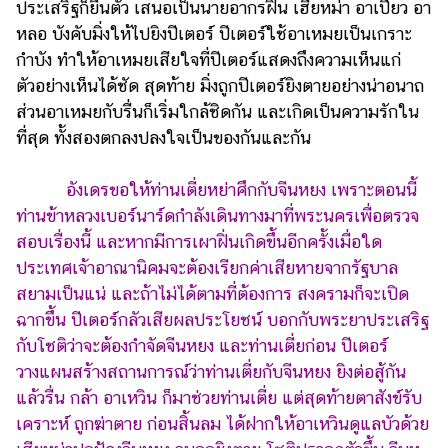
ประเสริฐก็ยื่นตัว เสนอเป็นนายอากรฝิ่น เฮียหม่า อาเปียว อา
หลอ บังคับมิ่งให้ไปยิงปีเตอร์ ปีเตอร์ใช้อาเหมยเป็นเกราะ
กำบัง ทำให้อาเหมยเสียใจที่ปีเตอร์แสดงถึงความเห็นแก่
ตัวอย่างเห็นได้ชัด สุดท้าย มิ่งถูกปีเตอร์ยิงตายอย่างน่าอนาถ
ส่วนอาเหมยกับรื่นก็เริ่มใกล้ชิดกัน และเกิดเป็นความรักใน
ที่สุด ทั้งสองตกลงปลงใจเป็นของกันและกัน
อังเดรขอให้ท่านเตี่ยหย่าศึกกับจีนหยง เพราะตอนนี้
ท่านข้าหลวงเบอร์นาร์ดกำลังเดินทางมาที่พระนครเพื่อตรวจ
สอบเรื่องนี้ และหากมีการเผาฝิ่นเกิดขึ้นอีกครั้งเมื่อใด
ประเทศเจ้าอาณานิคมจะต้องเรียกค่าเสียหายจากรัฐบาล
สยามเป็นแน่ และถ้าไม่ได้ตามที่ต้องการ สงครามก็จะเปิด
ฉากขึ้น ปีเตอร์กลัวเสียผลประโยชน์ บอกกับพระยาประเสริฐ
กับโชติว่าจะต้องกำจัดจีนหยง และท่านเตี่ยก่อน ปีเตอร์
วางแผนสร้างสถานการณ์ว่าท่านเตี่ยกับจีนหยง ยิงต่อสู้กัน
แล้วรื่น กล้า อาเหวิน ก็มาช่วยท่านเตี่ย แต่สุดท้ายตาสังข์รับ
เคราะห์ ถูกฆ่าตาย ก่อนสิ้นลม ได้ฝากให้อาเหวินดูแลบัวด้วย