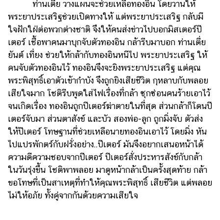
ท่านเตี่ย วางแผนจะช่วยเหลือทองอิน โดยวานให้
พระยาประเสริฐช่วยเปิดทางให้ แต่พระยาประเสริฐ กลับมี
ใจฝักใฝ่ต่อพวกต่างชาติ จึงให้คนส่งข่าวไปบอกมิสเตอร์ปี
เตอร์ เชื้อพาคนมาบุกจับตัวทองอิน กล้ารีบมาบอก ท่านเตี่ย
ยันต์ เที่ยง ช่วยให้กล้ากับทองอินหนีไป พระยาประเสริฐ ให้
คนจับตัวทองอินไว้ ทองอินจึงจะยิงพระยาประเสริฐ แต่คุณ
พระพิสุทธิ์เอาตัวเข้ากำบัง จึงถูกยิงเสียชีวิต กุหลาบกับพลอย
เสียใจมาก โชติรีบพูดใส่ไฟเรื่องที่กล้า ซุกซ่อนคนร้ายเอาไว้
จนเกิดเรื่อง ทองอินถูกปีเตอร์ฆ่าตายในที่สุด ส่วนกล้าก็โดนปี
เตอร์จับมา ส่วนตาสังข์ และบัว สองพ่อ-ลูก ถูกมิ่งจับ ตัวส่ง
ให้ปีเตอร์ โทษฐานที่ช่วยเหลือนายทองอินเอาไว้ โดยมิ่ง หัน
ไปแปรพักตร์กับฝรั่งอย่าง..ปีเตอร์ มันจึงอยากเสนอหน้าได้
ความดีความชอบจากปีเตอร์ ปีเตอร์สั่งประหารสังข์กับกล้า
ในวันรุ่งขึ้น โชติพาพลอย มาดูหน้ากล้าเป็นครั้งสุดท้าย กล้า
ขอโทษที่เป็นสาเหตุที่ทำให้คุณพระพิสุทธิ์ เสียชีวิต แต่พลอย
ไม่ให้อภัย ทั้งคู่จากกันด้วยความเสียใจ