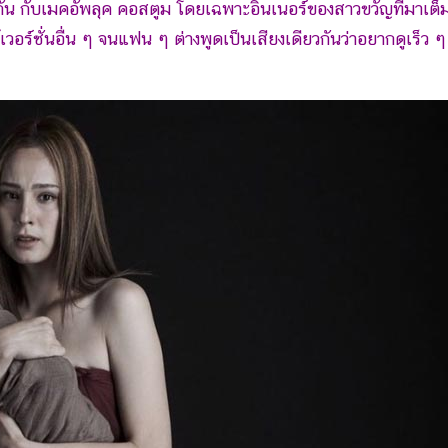
น กับเมคอัพลุค คอสตูม โดยเฉพาะอินเนอร์ของสาวขวัญที่มาเต็
้เวอร์ชั่นอื่น ๆ จนแฟน ๆ ต่างพูดเป็นเสียงเดียวกันว่าอยากดูเร็ว ๆ