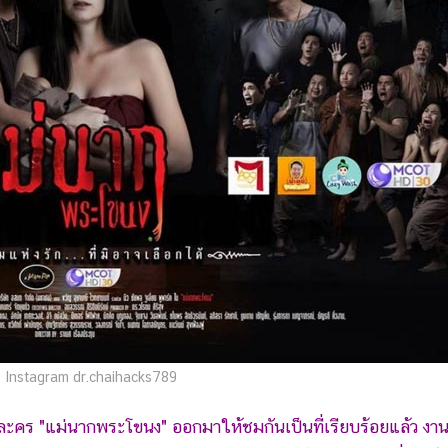
 Instagram dr.chaihacks789
คร "แม่นากพระโขนง" ออกมาให้ชมกันเป็นที่เรียบร้อยแล้ว งานนี