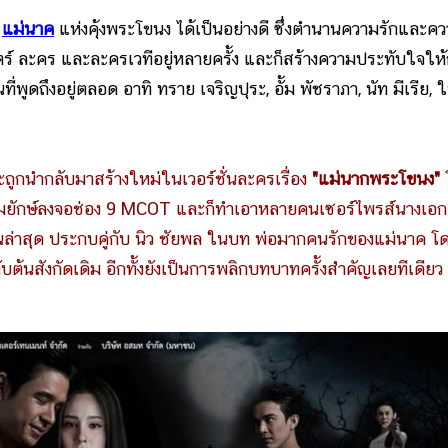
ง
แม่นาค
แห่งคุ้งพระโขนง ได้เป็นอย่างดี ซึ่งตำนานความรักและค
์ ละคร และละครเวทีอยู่หลายครั้ง และก็สร้างความประทับใจให้
ี่พูดถึงอยู่ตลอด อาทิ ทราย เจริญปุระ, อั้ม พัชราภา, นัท มีเรีย, 
ะถูกนำกลับมาสร้างใหม่ในเวอร์ชั่นละครเรื่อง
"แม่นากพระโขนง"
ร์มยักษ์ลงจอช่อง 9 MCOT และก็ทำเอาหลายคนเซอร์ไพรส์นางเอ
่าสุด ประกบคู่กับ นิว ชัยพล ในบท พ่อมากคนรักของแม่นาค โดย
นสังกัดเดิม อีกทั้งยังเป็นการพลิกบทบาทครั้งสำคัญเลยทีเดียว