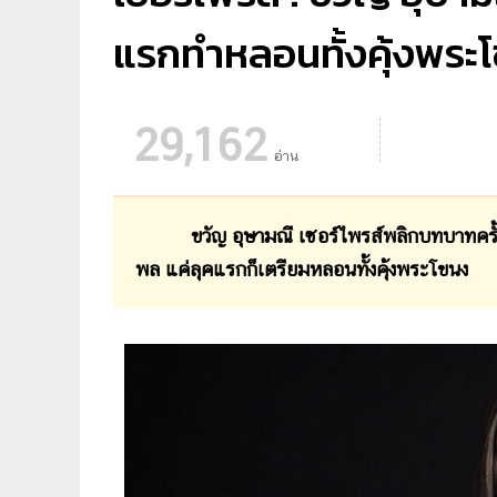
แรกทำหลอนทั้งคุ้งพระ
29,162
อ่าน
ขวัญ อุษามณี เซอร์ไพรส์พลิกบทบาทครั
พล แค่ลุคแรกก็เตรียมหลอนทั้งคุ้งพระโขนง