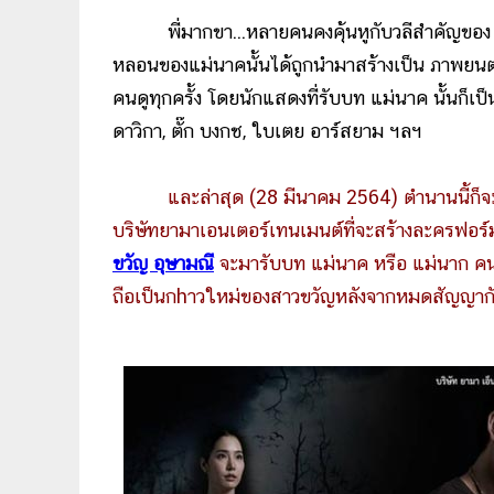
พี่มากขา...หลายคนคงคุ้นหูกับวลีสำคัญขอ
หลอนของแม่นาคนั้นได้ถูกนำมาสร้างเป็น ภาพยนตร
คนดูทุกครั้ง โดยนักแสดงที่รับบท แม่นาค นั้นก็เป็นท
ดาวิกา, ตั๊ก บงกช, ใบเตย อาร์สยาม ฯลฯ
และล่าสุด (28 มีนาคม 2564) ตำนานนี้ก็จ
บริษัทยามาเอนเตอร์เทนเมนต์ที่จะสร้างละครฟอ
ขวัญ อุษามณี
จะมารับบท แม่นาค หรือ แม่นาก คนล
ถือเป็นกhาวใหม่ของสาวขวัญหลังจากหมดสัญญากับต้