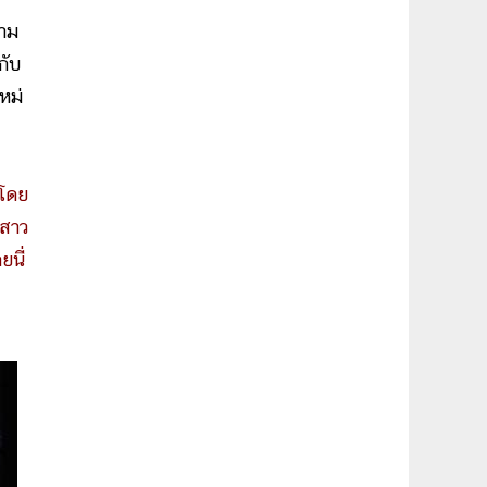
วาม
กับ
ใหม่
โดย
กสาว
นี่