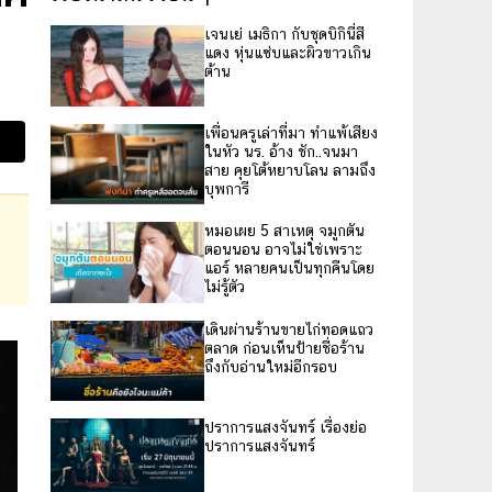
เจนเย่ เมธิกา กับชุดบิกินี่สี
แดง หุ่นแซ่บและผิวขาวเกิน
ต้าน
เพื่อนครูเล่าที่มา ทำแพ้เสียง
ในหัว นร. อ้าง ชัก..จนมา
สาย คุยโต้หยาบโลน ลามถึง
บุพการี
หมอเผย 5 สาเหตุ จมูกตัน
ตอนนอน อาจไม่ใช่เพราะ
แอร์ หลายคนเป็นทุกคืนโดย
ไม่รู้ตัว
เดินผ่านร้านขายไก่ทอดแถว
ตลาด ก่อนเห็นป้ายชื่อร้าน
ถึงกับอ่านใหม่อีกรอบ
ปราการแสงจันทร์ เรื่องย่อ
ปราการแสงจันทร์