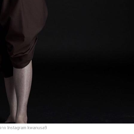
จาก Instagram kwanusa9