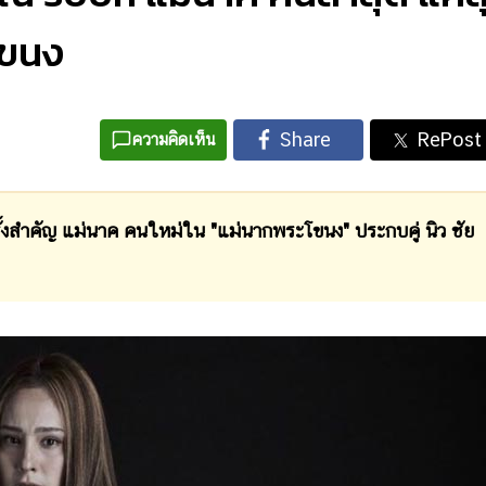
โขนง
ความคิดเห็น
้งสำคัญ แม่นาค คนใหม่ใน "แม่นากพระโขนง" ประกบคู่ นิว ชัย