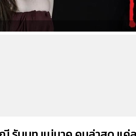
มณี รับบท แม่นาค คนล่าสุด แค่ล