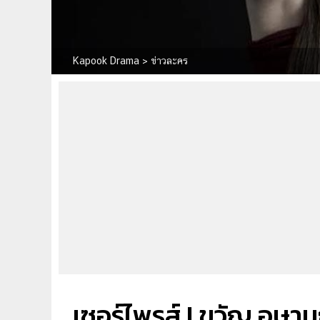
Kapook Drama
>
ข่าวละคร
เซอร์ไพรส์ ! ขวัญ อุษา