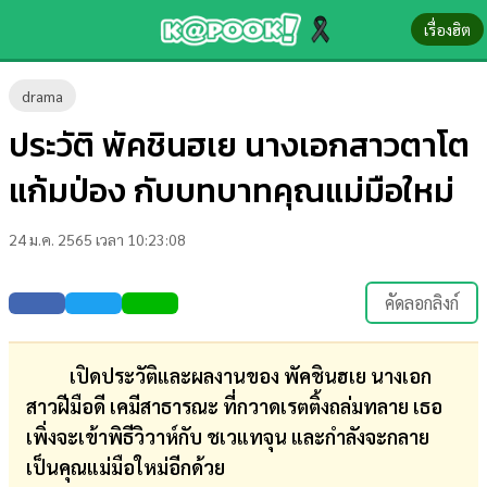
เรื่องฮิต
ข่าว-
drama
ความ
ประวัติ พัคชินฮเย นางเอกสาวตาโต
รู้
แก้มป่อง กับบทบาทคุณแม่มือใหม่
ข่าว
24 ม.ค. 2565 เวลา 10:23:08
ข่าว
บันเทิง
คัดลอกลิงก์
ตรวจ
หวย
เปิดประวัติและผลงานของ พัคชินฮเย นางเอก
สาวฝีมือดี เคมีสาธารณะ ที่กวาดเรตติ้งถล่มทลาย เธอ
ผล
เพิ่งจะเข้าพิธีวิวาห์กับ ชเวแทจุน และกำลังจะกลาย
บอล
เป็นคุณแม่มือใหม่อีกด้วย
สด