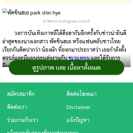
การ
เงิน
ภาพจาก Instagram ssinz7
การ
วงการบันเทิงเกาหลีได้ฮือฮากันอีกครั้งกับข่าวน่ายินดี
ศึกษา
ล่าสุดของนางเอกสาว พัคชินฮเย หรือแฟนคลับชาวไทย
เรียกกันติดปากว่า น้องผัก ที่ออกมาประกาศว่า เธอกำลังตั้ง
บันเทิง
ครรภ์และมีแผนจะแต่งงานกับ
ชเวแทจุน
และได้รับการ
ยืนยันอย่างเป็นทางการอีกครั้ง โดย SALT Entertainment
ดูรูปภาพ และ เนื้อหาทั้งหมด
ดู
ต้นสังกัดของพัคชินฮเย ว่างานแต่งงานของทั้งคู่จะจัดขึ้นใน
หนัง
กรุงโซล วันที่ 22 มกราคม 2022 (
อ่านข่าวได้ที่นี่
) ก่อนที่จะ
ไปร่วมแสดงความยินดีกับเรื่องราวดี ๆ ส่งท้ายปีนี้ เรามาดู
Music
สมัครสมาชิก
ติดต่อโฆษณา
ประวัติและผลงานที่ผ่านมาของ พัคชินฮเย ว่าที่คุณแม่ป้าย
Station
ติดต่อเรา
Disclaimer
แดงคนใหม่ของวงการบันเทิงเกาหลีกันก่อนดีกว่า
ละคร
ร่วมงานกับเรา
แจ้งปัญหา
บันเทิง
นโยบายคุ้มครองข้อมูลส่วนบุคคล