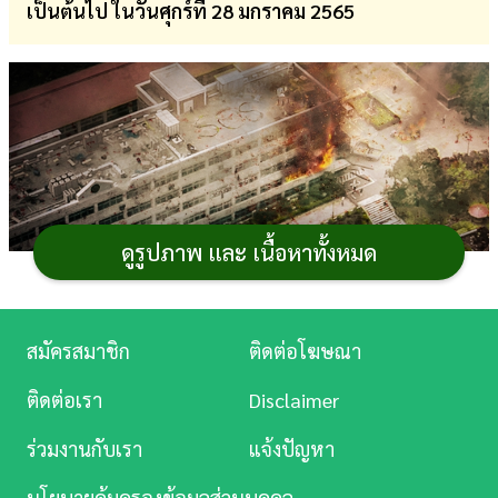
เป็นต้นไป ในวันศุกร์ที่ 28 มกราคม 2565
การ
เงิน
การ
ศึกษา
บันเทิง
ดูรูปภาพ และ เนื้อหาทั้งหมด
ดู
หนัง
Music
สมัครสมาชิก
ติดต่อโฆษณา
Station
ติดต่อเรา
Disclaimer
ละคร
ร่วมงานกับเรา
แจ้งปัญหา
บันเทิง
นโยบายคุ้มครองข้อมูลส่วนบุคคล