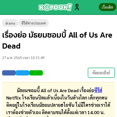
เรื่องฮิต
ข่าว-
drama
ซีรีส์ต่างประเทศ
ความ
เรื่องย่อ มัธยมซอมบี้ All of Us Are
รู้
Dead
ข่าว
27 ม.ค. 2565 เวลา 10:31:49
ข่าว
บันเทิง
คัดลอกลิงก์
ตรวจ
หวย
มัธยมซอมบี้ All of Us Are Dead เรื่องย่อ
ซีรีส์
Netflix โรงเรียนปิดแล้วเนื่องในวันล้างโลก เด็กทุกคน
ผล
ติดอยู่ในโรงเรียนมัธยมปลายฮโยซัน ไม่มีใครช่วยเราได้
บอล
เราต้องช่วยตัวเอง ติดตามชมได้ตั้งแต่เวลา 14.00 น.
สด