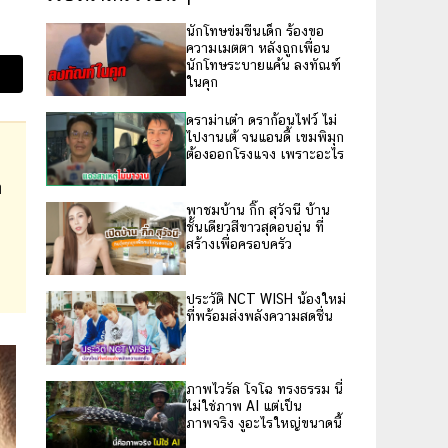
นักโทษข่มขืนเด็ก ร้องขอ
ความเมตตา หลังถูกเพื่อน
นักโทษระบายแค้น ลงทัณฑ์
ในคุก
ดราม่าเต๋า ดราก้อนไฟว์ ไม่
ไปงานเต้ จนแอนดี้ เขมพิมุก
ต้องออกโรงแจง เพราะอะไร
ก
พาชมบ้าน กิ๊ก สุวัจนี บ้าน
ชั้นเดียวสีขาวสุดอบอุ่น ที่
สร้างเพื่อครอบครัว
ประวัติ NCT WISH น้องใหม่
ที่พร้อมส่งพลังความสดชื่น
ภาพไวรัล โจโฉ ทรงธรรม นี่
ไม่ใช่ภาพ AI แต่เป็น
ภาพจริง งูอะไรใหญ่ขนาดนี้