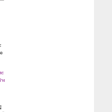
ะ
่อ
และ
่าง
ี