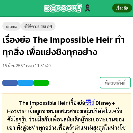
เรื่องฮิต
ข่าว-
drama
ซีรีส์ต่างประเทศ
ความ
เรื่องย่อ The Impossible Heir ทำ
รู้
ทุกสิ่ง เพื่อแย่งชิงทุกอย่าง
ข่าว
15 มี.ค. 2567 เวลา 11:51:40
ข่าว
บันเทิง
คัดลอกลิงก์
ตรวจ
หวย
The Impossible Heir เรื่องย่อ
ซีรีส์
Disney+
Hotstar เมื่อลูกชายนอกสมรสของกลุ่มบริษัทในเครือ
ผล
คังโอกรุ๊ป ร่วมมือกับเพื่อนสมัยเด็กผู้ทะเยอทะยานของ
บอล
เขา ทั้งคู่จะทำทุกอย่างเพื่อคว้าตำแหน่งสูงสุดในห่วงโซ่
สด