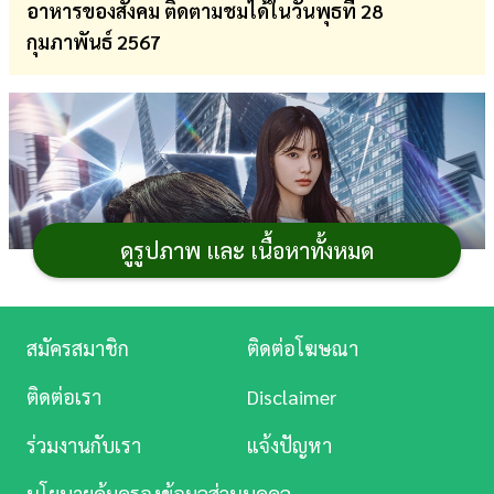
อาหารของสังคม ติดตามชมได้ในวันพุธที่ 28
การ
กุมภาพันธ์ 2567
เงิน
การ
ศึกษา
บันเทิง
ดูรูปภาพ และ เนื้อหาทั้งหมด
ดู
หนัง
Music
สมัครสมาชิก
ติดต่อโฆษณา
Station
ติดต่อเรา
Disclaimer
ละคร
ร่วมงานกับเรา
แจ้งปัญหา
บันเทิง
นโยบายคุ้มครองข้อมูลส่วนบุคคล