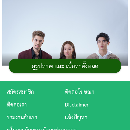
การ
เงิน
การ
ศึกษา
บันเทิง
ดูรูปภาพ และ เนื้อหาทั้งหมด
ดู
หนัง
Music
สมัครสมาชิก
ติดต่อโฆษณา
Station
ติดต่อเรา
Disclaimer
ละคร
ร่วมงานกับเรา
แจ้งปัญหา
บันเทิง
นโยบายคุ้มครองข้อมูลส่วนบุคคล