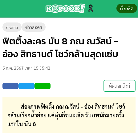
เรื่องฮิต
ข่าว-
drama
ข่าวละคร
ความ
ฟิตติ้งละคร นับ 8 ภณ ณวัสน์ -
รู้
อ๋อง สิทธานต์ โชว์กล้ามสุดแซ่บ
ข่าว
5 ก.ค. 2567 เวลา 15:35:42
ข่าว
บันเทิง
คัดลอกลิงก์
ตรวจ
หวย
ส่องภาพฟิตติ้ง ภณ ณวัสน์ - อ๋อง สิทธานต์ โชว์
กล้ามเรียกน้ำย่อย แค่หุ่นก็ชนะเลิศ รับบทนักมวยครั้ง
ผล
แรกใน นับ 8
บอล
สด