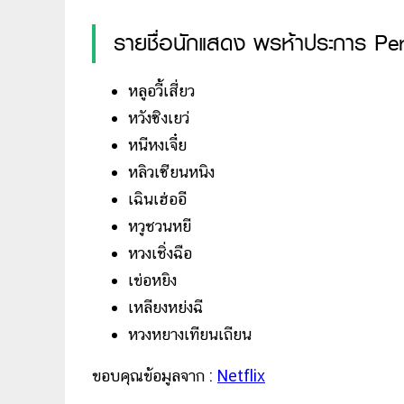
รายชื่อนักแสดง พรห้าประการ Pe
หลูอวี้เสี่ยว
หวังซิงเยว่
หนีหงเจี๋ย
หลิวเซียนหนิง
เฉินเฮ่ออี
หวูชวนหยี
หวงเชิ่งฉือ
เข่อหยิง
เหลียงหย่งฉี
หวงหยางเทียนเถียน
ขอบคุณข้อมูลจาก :
Netflix