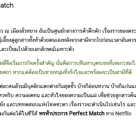
Match
าว ณ เมืองลั่วหยาง อันเป็นศูนย์กลางการค้าคึกคัก เรื่องราวของตระ
ผู้เลี้ยงดูลูกสาวทั้งห้าด้วยตนเองหลังจากสามีจากไปก่อนเวลาอันคว
และเปี่ยมไปด้วยเอกลักษณ์เฉพาะตัว
งเริ่มภารกิจครั้งสำคัญ นั่นคือการเฟ้นหาบุตรเขยที่เหมาะสมใ
อยศถา หากแต่ต้องเป็นชายหนุ่มที่จริงใจและพร้อมจะเป็นสามีที่ดี
คนล้วนมีบุคลิกแตกต่างกันสุดขั้ว บ้างก็อ่อนหวาน บ้างก็แก่นแก
งไหวพริบ ความอดทน และหัวใจของความเป็นแม่ เพื่อช่วยลูกสาวค้
ัดแย้ง และบททดสอบแห่งโชคชะตา เรื่องราวจะดำเนินไปเช่นไร แล
มกันต่อได้ในซีรีส์
พรห้าประการ Perfect Match
ทาง Netflix