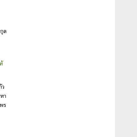
กูล
ร
ห้
้ว
นหา
ะพร