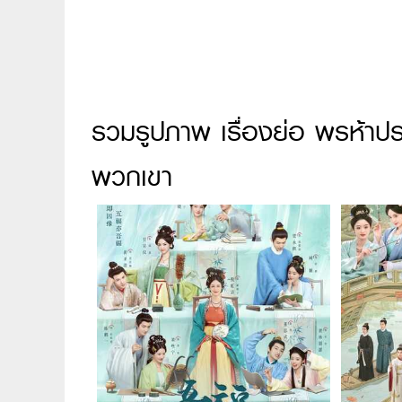
รวมรูปภาพ เรื่องย่อ พรห้าประ
พวกเขา