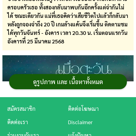
ครอบครัวเธอ ทั้งสองกลับมาพบกันอีกครั้งแต่จำกันไม่
การ
ได้ ขณะเดียวกัน แม่ที่เธอคิดว่าเสียชีวิตไปแล้วก็กลับมา
เงิน
หลังถูกจองจำถึง 20 ปี เกมล้างแค้นจึงเริ่มขึ้น ติดตามชม
การ
ได้ทุกวันจันทร์ - อังคาร เวลา 20.30 น. เริ่มตอนแรกวัน
ศึกษา
อังคารที่ 25 มีนาคม 2568
บันเทิง
ดู
หนัง
ดูรูปภาพ และ เนื้อหาทั้งหมด
Music
Station
สมัครสมาชิก
ติดต่อโฆษณา
ละคร
ติดต่อเรา
Disclaimer
บันเทิง
ร่วมงานกับเรา
แจ้งปัญหา