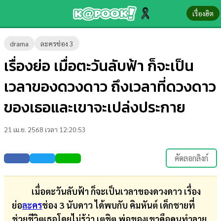
เรื่องฮิต
ข่าว-
drama
ละครช่อง 3
ความ
เรื่องย่อ เมื่อตะวันลับฟ้า ก็จะเป็น
รู้
เวลาของดวงดาว ถึงเวลาที่ดวงดาว
ข่าว
ของเธอและเขาจะเปล่งประกาย
ข่าว
21 เม.ย. 2568 เวลา 12:20:53
บันเทิง
ตรวจ
คัดลอกลิงก์
หวย
ผล
เมื่อตะวันลับฟ้า ก็จะเป็นเวลาของดวงดาว เรื่อง
บอล
ย่อ
ละคร
ช่อง 3 นับดาว ได้พบกับ คิมหันต์ เด็กชายที่
สด
ช่วยชีวิตเธอโดยไม่รู้ว่า เตชิต พ่อของเขาคือคนทำลาย