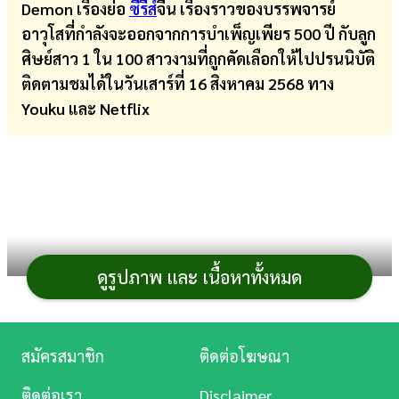
Demon เรื่องย่อ
ซีรีส์
จีน
เรื่องราวของบรรพจารย์
การ
อาวุโสที่กำลังจะออกจากการบำเพ็ญเพียร 500 ปี กับลูก
เงิน
ศิษย์สาว 1 ใน 100 สาวงามที่ถูกคัดเลือกให้ไปปรนนิบัติ
ติดตามชมได้ในวันเสาร์ที่ 16 สิงหาคม 2568 ทาง
การ
Youku และ Netflix
ศึกษา
บันเทิง
ดู
หนัง
Music
ดูรูปภาพ และ เนื้อหาทั้งหมด
Station
ละคร
เรื่องย่อ วาสนาของปลาเค็ม When Destiny
สมัครสมาชิก
ติดต่อโฆษณา
Brings the Demon
บันเทิง
ติดต่อเรา
Disclaimer