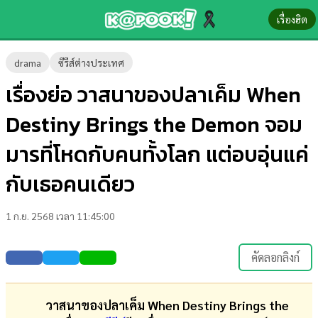
เรื่องฮิต
ข่าว-
drama
ซีรีส์ต่างประเทศ
ความ
เรื่องย่อ วาสนาของปลาเค็ม When
รู้
Destiny Brings the Demon จอม
ข่าว
มารที่โหดกับคนทั้งโลก แต่อบอุ่นแค่
ข่าว
กับเธอคนเดียว
บันเทิง
1 ก.ย. 2568 เวลา 11:45:00
ตรวจ
หวย
คัดลอกลิงก์
ผล
บอล
วาสนาของปลาเค็ม When Destiny Brings the
สด