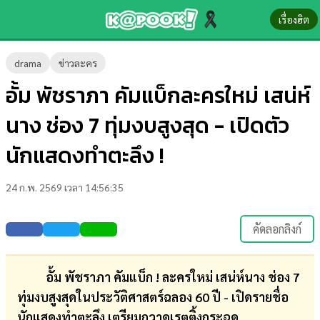
เรื่องฮิต
ข่าว-
drama
ข่าวละคร
ความ
อั้ม พัชราภา คัมแบ็กละครใหม่ เสน่ห์
รู้
นาง ช่อง 7 ทุ่มงบสูงสุด - เปิดตัว
ข่าว
นักแสดงทำตะลึง !
ข่าว
24 ก.พ. 2569 เวลา 14:56:35
บันเทิง
ตรวจ
คัดลอกลิงก์
หวย
ผล
อั้ม พัชราภา คัมแบ็ก ! ละครใหม่ เสน่ห์นาง ช่อง 7
บอล
ทุ่มงบสูงสุดในประวัติศาสตร์ฉลอง 60 ปี - เปิดรายชื่อ
สด
นักแสดงทำตะลึง เตรียมกวาดเรตติ้งกระฉูด