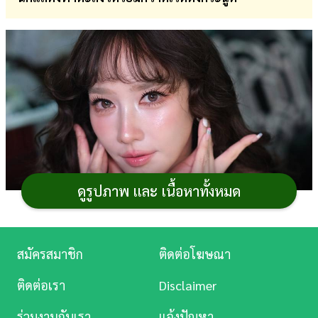
การ
เงิน
การ
ศึกษา
บันเทิง
ดู
หนัง
ดูรูปภาพ และ เนื้อหาทั้งหมด
Music
Station
สมัครสมาชิก
ติดต่อโฆษณา
ละคร
ติดต่อเรา
Disclaimer
บันเทิง
ร่วมงานกับเรา
แจ้งปัญหา