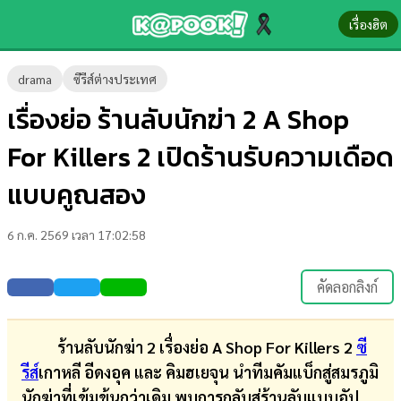
เรื่องฮิต
ข่าว-
drama
ซีรีส์ต่างประเทศ
ความ
เรื่องย่อ ร้านลับนักฆ่า 2 A Shop
รู้
For Killers 2 เปิดร้านรับความเดือด
ข่าว
แบบคูณสอง
ข่าว
6 ก.ค. 2569 เวลา 17:02:58
บันเทิง
ตรวจ
คัดลอกลิงก์
หวย
ผล
ร้านลับนักฆ่า 2 เรื่องย่อ A Shop For Killers 2
ซี
บอล
รีส์
เกาหลี อีดงอุค และ คิมฮเยจุน นำทีมคัมแบ็กสู่สมรภูมิ
สด
นักฆ่าที่เข้มข้นกว่าเดิม พบการกลับสู่ร้านลับแบบอัป