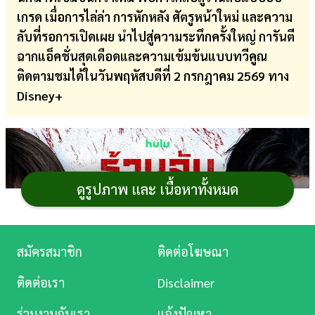
เกรด เมื่อการไล่ล่า การหักหลัง ศัตรูหน้าใหม่ และความ
การ
ลับที่รอการเปิดเผย นำไปสู่ความระทึกครั้งใหญ่ การันตี
เงิน
ฉากแอ็คชั่นสุดเดือดและความเข้มข้นแบบทวีคูณ
การ
ติดตามชมได้ในวันพฤหัสบดีที่ 2 กรกฎาคม 2569 ทาง
ศึกษา
Disney+
บันเทิง
ดู
หนัง
ดูรูปภาพ และ เนื้อหาทั้งหมด
Music
Station
สมัครสมาชิก
ติดต่อโฆษณา
ละคร
ติดต่อเรา
Disclaimer
บันเทิง
ร่วมงานกับเรา
แจ้งปัญหา