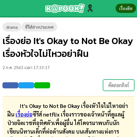
เรื่องฮิต
ข่าว-
drama
ซีรีส์ต่างประเทศ
ความ
เรื่องย่อ It's Okay to Not Be Okay
รู้
เรื่องหัวใจไม่ไหวอย่าฝืน
ข่าว
2 ก.ค. 2563 เวลา 17:33:17
ข่าว
บันเทิง
คัดลอกลิงก์
ตรวจ
หวย
It's Okay to Not Be Okay เรื่องหัวใจไม่ไหวอย่า
ฝืน
เรื่องย่อ
ซีรีส์ netflix เรื่องราวของเจ้าหน้าที่ดูแลผู้
ผล
ป่วยจิตเวชที่อุทิศตัวเพื่อผู้อื่น ได้โคจรมาพบกับนัก
บอล
เขียนนิทานเด็กที่ต่อต้านสังคม บนเส้นทางแห่งการ
สด