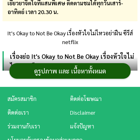
เยียวยาจิตใจที่แสนพิเศษ ติดตามชมได้ทุกวันเสาร์-
การ
อาทิตย์ เวลา 20.30 น.
เงิน
It's Okay to Not Be Okay เรื่องหัวใจไม่ไหวอย่าฝืน ซีรีส์
การ
netflix
ศึกษา
บันเทิง
เรื่องย่อ It's Okay to Not Be Okay เรื่องหัวใจไม่
ไหวอย่าฝืน
ดูรูปภาพ และ เนื้อหาทั้งหมด
ดู
เรื่องโรแมนติกที่ไม่ธรรมดาระหว่างคนสองคนที่ลงเอย
หนัง
ด้วยการเยียวยาบาดแผลทางจิตใจและความรู้สึกให้กันและ
กัน มุนคังแท (คิมซูฮยอน) ทำงานที่แผนกผู้ป่วยจิตเวช โดย
Music
สมัครสมาชิก
ติดต่อโฆษณา
หน้าที่ของเขาคือการจดบันทึกสภาพของผู้ป่วย เพื่อรับมือ
Station
ติดต่อเรา
Disclaimer
กับสถานการณ์ที่ไม่คาดคิด เช่น เมื่อผู้ป่วยอาละวาดหรือ
ละคร
หลบหนี
ร่วมงานกับเรา
แจ้งปัญหา
บันเทิง
คังแทเป็นผู้ชายที่เพียบพร้อมด้วยสารพัดคุณสมบัติ ไม่
นโยบายคุ้มครองข้อมูลส่วนบุคคล