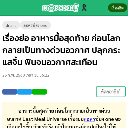
เรื่องฮิต
ข่าว-
drama
ละครช่อง one
ความ
เรื่องย่อ อาหารมื้อสุดท้าย ก่อนโลก
รู้
กลายเป็นทางด่วนอวกาศ ปลุกกระ
ข่าว
แสจิ้น ฟินจนอวกาศสะเทือน
ข่าว
25 ก.พ. 2568 เวลา 15:56:22
บันเทิง
ตรวจ
คัดลอกลิงก์
หวย
ผล
อาหารมื้อสุดท้าย ก่อนโลกกลายเป็นทางด่วน
บอล
อวกาศ Last Meal Universe เรื่องย่อ
ละคร
ช่อง one จะ
สด
เกิดอะไรขึ้น ถ้าแท้จริงแล้วโลกมนุษย์ถูกปกป้องไม่ให้