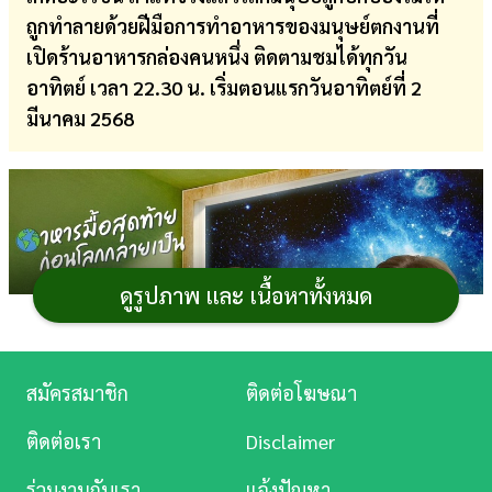
ถูกทำลายด้วยฝีมือการทำอาหารของมนุษย์ตกงานที่
การ
เปิดร้านอาหารกล่องคนหนึ่ง ติดตามชมได้ทุกวัน
เงิน
อาทิตย์ เวลา 22.30 น. เริ่มตอนแรกวันอาทิตย์ที่ 2
การ
มีนาคม 2568
ศึกษา
บันเทิง
ดู
หนัง
ดูรูปภาพ และ เนื้อหาทั้งหมด
Music
Station
สมัครสมาชิก
ติดต่อโฆษณา
ละคร
ติดต่อเรา
Disclaimer
บันเทิง
ร่วมงานกับเรา
แจ้งปัญหา