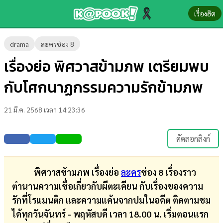
เรื่องฮิต
ข่าว-
drama
ละครช่อง 8
ความ
เรื่องย่อ พิศวาสข้ามภพ เตรียมพบ
รู้
กับโศกนาฏกรรมความรักข้ามภพ
ข่าว
21 มี.ค. 2568 เวลา 14:23:36
ข่าว
บันเทิง
คัดลอกลิงก์
ตรวจ
หวย
พิศวาสข้ามภพ เรื่องย่อ
ละคร
ช่อง 8 เรื่องราว
ตำนานความเชื่อเกี่ยวกับผีตะเคียน กับเรื่องของความ
ผล
รักที่โรแมนติก และความแค้นจากปมในอดีต ติดตามชม
บอล
ได้ทุกวันจันทร์ - พฤหัสบดี เวลา 18.00 น. เริ่มตอนแรก
สด