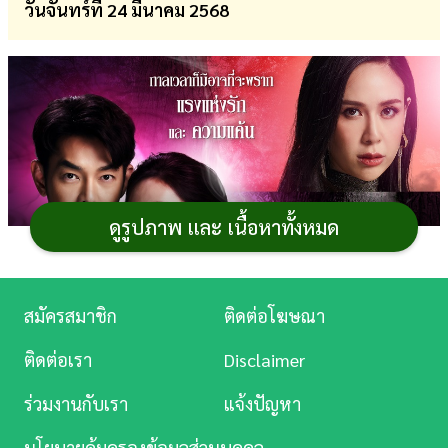
วันจันทร์ที่ 24 มีนาคม 2568
การ
เงิน
การ
ศึกษา
บันเทิง
ดูรูปภาพ และ เนื้อหาทั้งหมด
ดู
หนัง
Music
สมัครสมาชิก
ติดต่อโฆษณา
Station
ติดต่อเรา
Disclaimer
ละคร
ร่วมงานกับเรา
แจ้งปัญหา
บันเทิง
นโยบายคุ้มครองข้อมูลส่วนบุคคล