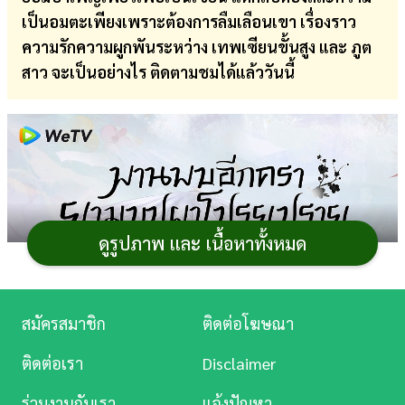
เป็นอมตะเพียงเพราะต้องการลืมเลือนเขา เรื่องราว
การ
ความรักความผูกพันระหว่าง เทพเซียนขั้นสูง และ ภูต
เงิน
สาว จะเป็นอย่างไร ติดตามชมได้แล้ววันนี้
การ
ศึกษา
บันเทิง
ดู
หนัง
ดูรูปภาพ และ เนื้อหาทั้งหมด
Music
Station
สมัครสมาชิก
ติดต่อโฆษณา
ละคร
ติดต่อเรา
Disclaimer
บันเทิง
ร่วมงานกับเรา
แจ้งปัญหา