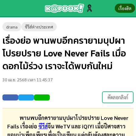
เรื่องฮิต
ข่าว-
drama
ซีรีส์ต่างประเทศ
ความ
เรื่องย่อ พานพบอีกครายามบุปผา
รู้
โปรยปราย Love Never Fails เมื่อ
ข่าว
ดอกไม้ร่วง เราจะได้พบกันใหม่
ข่าว
30 เม.ย. 2568 เวลา 11:45:37
บันเทิง
ตรวจ
คัดลอกลิงก์
หวย
ผล
พานพบอีกครายามบุปผาโปรยปราย Love Never
บอล
Fails เรื่องย่อ
ซีรีส์
จีน WeTV
และ iQIYI เมื่อปีศาจสาว
สด
ยอมบำเพ็ญเพียรเพื่อเป็นเซียน แต่กลับต้องสละความ