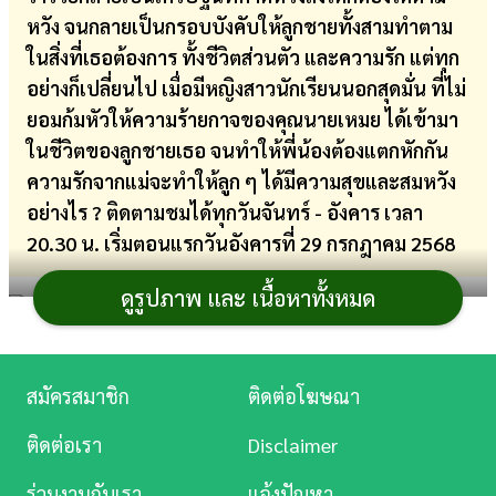
หวัง จนกลายเป็นกรอบบังคับให้ลูกชายทั้งสามทำตาม
การ
ในสิ่งที่เธอต้องการ ทั้งชีวิตส่วนตัว และความรัก แต่ทุก
เงิน
อย่างก็เปลี่ยนไป เมื่อมีหญิงสาวนักเรียนนอกสุดมั่น ที่ไม่
การ
ยอมก้มหัวให้ความร้ายกาจของคุณนายเหมย ได้เข้ามา
ศึกษา
ในชีวิตของลูกชายเธอ จนทำให้พี่น้องต้องแตกหักกัน
ความรักจากแม่จะทำให้ลูก ๆ ได้มีความสุขและสมหวัง
บันเทิง
อย่างไร ? ติดตามชมได้ทุกวันจันทร์ - อังคาร เวลา
20.30 น. เริ่มตอนแรกวันอังคารที่ 29 กรกฎาคม 2568
ดู
หนัง
ดูรูปภาพ และ เนื้อหาทั้งหมด
Music
เรื่องย่อ แสนรัก
Station
สมัครสมาชิก
ติดต่อโฆษณา
แสนรัก
เป็นเรื่องราวของ คุณนายเหมย ตรงพานิชย์
ละคร
ที่รักและเป็นห่วงลูกชายทั้งสาม ซึ่งได้แก่ รัก, รวี และ รณกร
ติดต่อเรา
Disclaimer
มาก หวังจะหาลูกสะใภ้ดี ๆ ให้เมื่อทั้งสามเรียนจบ แต่รักกลับ
บันเทิง
ร่วมงานกับเรา
แจ้งปัญหา