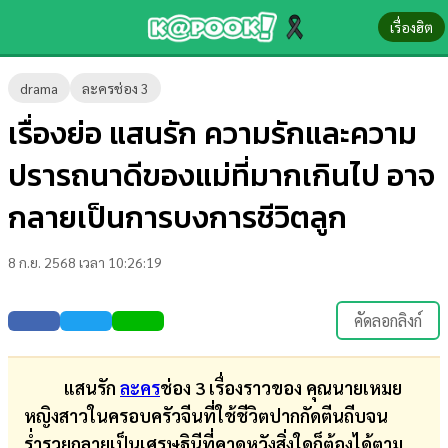
เรื่องฮิต
ข่าว-
drama
ละครช่อง 3
ความ
เรื่องย่อ แสนรัก ความรักและความ
รู้
ปรารถนาดีของแม่ที่มากเกินไป อาจ
ข่าว
กลายเป็นการบงการชีวิตลูก
ข่าว
8 ก.ย. 2568 เวลา 10:26:19
บันเทิง
ตรวจ
คัดลอกลิงก์
หวย
ผล
แสนรัก
ละคร
ช่อง 3 เรื่องราวของ คุณนายเหมย
บอล
หญิงสาวในครอบครัวจีนที่ใช้ชีวิตปากกัดตีนถีบจน
สด
ร่ำรวยกลายเป็นเศรษฐินีที่คาดหวังสิ่งใดก็ต้องได้ตาม