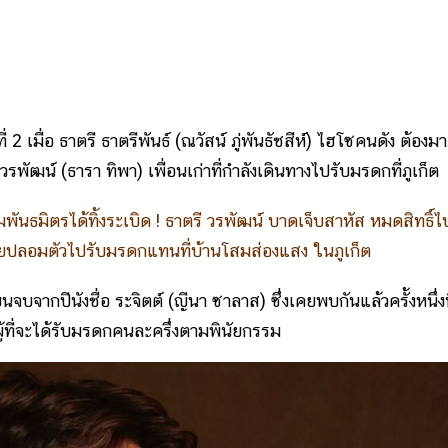
2 เมื่อ ธาตรี ธาตรีพันธ์ (ณวัสน์ ภู่พันธัชสีห์) ไฮโซคนดัง ต้องมา
ัฒน์ (ธารา ทิพา) เพื่อนเก่าที่กำลังเดินทางไปรับมรดกที่ภูเก็ต
นธมิตรได้ทิ้งระเบิด ! ธาตรี วรพัฒน์ บาดเจ็บสาหัส หมดสิทธิ์ไ
ช่วยปลอมตัวไปรับมรดกแทนที่บ้านโสมส่องแสง ในภูเก็ต
จากปีนังชื่อ ระจิตต์ (ญีนา ซาลาส) ซึ่งเคยพบกันแล้วครั้งหนึ่งท
้ที่จะได้รับมรดกคนละครึ่งตามพินัยกรรม