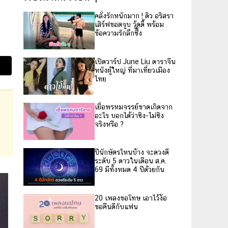
คลั่งรักหนักมาก ! ดิว อริสรา
เสิร์ฟชอตจูบ วู้ดดี้ พร้อม
ข้อความรักลึกซึ้ง
เปิดวาร์ป June Liu ดาราจีน
หนังผู้ใหญ่ ที่มาเที่ยวเมือง
ไทย
เยื่อพรหมจรรย์ขาดเกิดจาก
อะไร บอกได้ว่าซิง-ไม่ซิง
จริงหรือ ?
ปีนักษัตรไหนบ้าง จะดวงดี
ระดับ 5 ดาวในเดือน ส.ค.
69 มีทั้งหมด 4 ปีด้วยกัน
20 เพลงขอโทษ เอาไว้ง้อ
ขอคืนดีกับแฟน