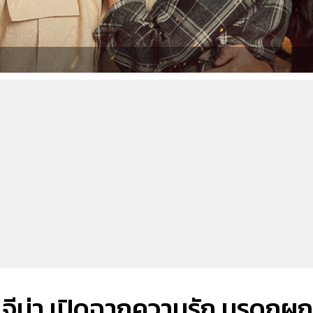
ู่ จีน่า เปิดฉากความรัก มรดกผูก