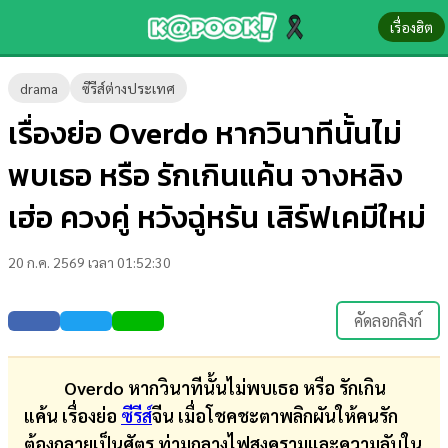
เรื่องฮิต
ข่าว-
drama
ซีรีส์ต่างประเทศ
ความ
เรื่องย่อ Overdo หากวินาทีนั้นไม่
รู้
พบเธอ หรือ รักเกินแค้น จางหลิง
ข่าว
เฮ่อ ควงคู่ หวังฉู่หรัน เสิร์ฟเคมีใหม่
ข่าว
20 ก.ค. 2569 เวลา 01:52:30
บันเทิง
ตรวจ
คัดลอกลิงก์
หวย
ผล
Overdo หากวินาทีนั้นไม่พบเธอ หรือ รักเกิน
บอล
แค้น เรื่องย่อ
ซีรีส์
จีน
เมื่อโชคชะตาพลิกผันให้คนรัก
สด
ต้องกลายเป็นศัตรู ท่ามกลางไฟสงครามและความลับใน