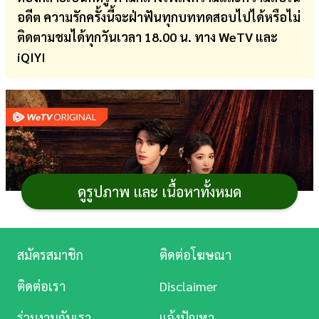
อดีต ความรักครั้งนี้จะฝ่าฟันทุกบททดสอบไปได้หรือไม่
การ
ติดตามชมได้ทุกวันเวลา 18.00 น.
ทาง WeTV และ
เงิน
iQIYI
การ
ศึกษา
บันเทิง
ดู
หนัง
ดูรูปภาพ และ เนื้อหาทั้งหมด
Music
Station
สมัครสมาชิก
ติดต่อโฆษณา
ละคร
ติดต่อเรา
Disclaimer
บันเทิง
ร่วมงานกับเรา
แจ้งปัญหา