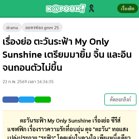
เรื่องฮิต
ข่าว-
drama
ละครช่อง gmm 25
ความ
เรื่องย่อ ตะวันระฟ้า My Only
รู้
Sunshine เตรียมมายิ้ม จิ้น และอิน
ข่าว
จนถอนตัวไม่ขึ้น
ข่าว
23 ก.พ. 2569 เวลา 16:36:35
บันเทิง
ตรวจ
คัดลอกลิงก์
หวย
ผล
ตะวันระฟ้า My Only Sunshine เรื่องย่อ ซีรีส์
บอล
แซฟฟิก เรื่องราวความรักที่อบอุ่น ดุจ "ตะวัน" ทอแสง
สด
เปล่งประกาย "ระฟ้า" โดดเด่นในดวงใจ เพียงหนึ่งเดียว