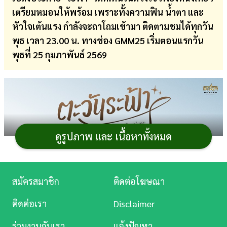
เตรียมหมอนให้พร้อม เพราะทั้งความฟิน น้ำตา และ
การ
หัวใจเต้นแรง กำลังจะถาโถมเข้ามา ติดตามชมได้ทุกวัน
เงิน
พุธ เวลา 23.00 น. ทางช่อง GMM25 เริ่มตอนแรกวัน
การ
พุธที่ 25 กุมภาพันธ์ 2569
ศึกษา
บันเทิง
ดู
หนัง
ดูรูปภาพ และ เนื้อหาทั้งหมด
Music
Station
สมัครสมาชิก
ติดต่อโฆษณา
ละคร
ติดต่อเรา
Disclaimer
บันเทิง
ร่วมงานกับเรา
แจ้งปัญหา