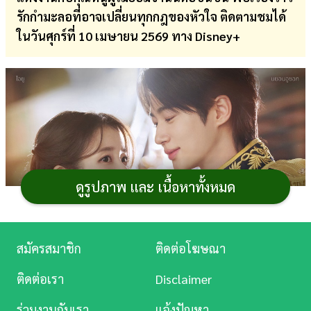
รักกำมะลอที่อาจเปลี่ยนทุกกฎของหัวใจ ติดตามชมได้
การ
ในวันศุกร์ที่ 10 เมษายน 2569 ทาง Disney+
เงิน
การ
ศึกษา
บันเทิง
ดู
หนัง
ดูรูปภาพ และ เนื้อหาทั้งหมด
Music
Station
สมัครสมาชิก
ติดต่อโฆษณา
ละคร
ติดต่อเรา
Disclaimer
บันเทิง
ร่วมงานกับเรา
แจ้งปัญหา