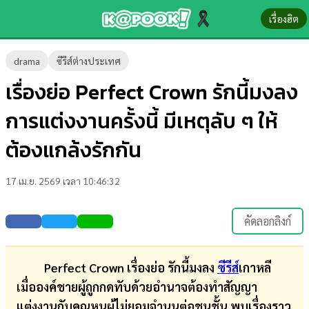
เรื่องฮิต
ข่าว-
drama
ซีรีส์ต่างประเทศ
ความ
เรื่องย่อ Perfect Crown รักนี้มงลง
รู้
การแต่งงานครั้งนี้ มีเหตุลับ ๆ ให้
ข่าว
ต้องแกล้งรักกัน
ข่าว
17 เม.ย. 2569 เวลา 10:46:32
บันเทิง
ตรวจ
คัดลอกลิงก์
หวย
ผล
Perfect Crown เรื่องย่อ รักนี้มงลง
ซีรีส์
เกาหลี
บอล
เมื่อองค์ชายผู้ถูกกดทับด้วยอำนาจต้องทำสัญญา
สด
แต่งงานกับคุณหนูผู้ไม่ยอมจำนนต่อชนชั้น พบเรื่องราว