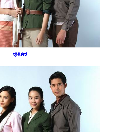
ขุนเดช