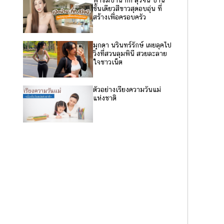
พาชมบ้าน กิ๊ก สุวัจนี บ้าน
ชั้นเดียวสีขาวสุดอบอุ่น ที่
สร้างเพื่อครอบครัว
มุกดา นรินทร์รักษ์ เผยลุคไป
วิ่งที่สวนลุมพินี สวยละลาย
ใจชาวเน็ต
ตัวอย่างเรียงความวันแม่
แห่งชาติ