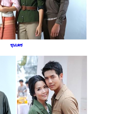
ขุนเดช