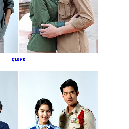
ขุนเดช