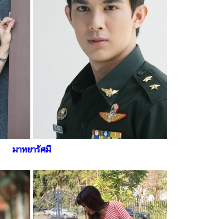
มาหยารัศมี