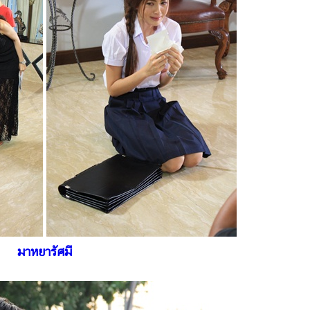
มาหยารัศมี