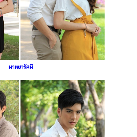
มาหยารัศมี