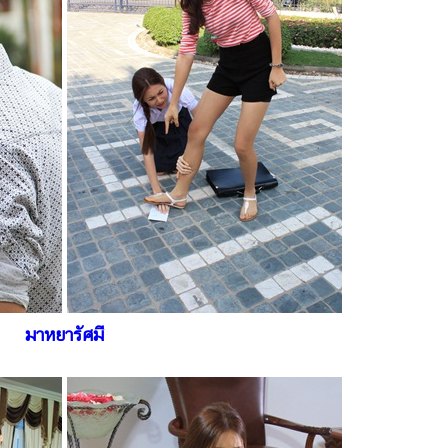
มาหยารัศมี