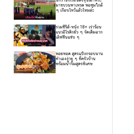
นึกว่านักเรียนลงทุนเอาพระ
มาขบวนพาเหรด พอซูมใกล้
ๆ เกือบไหว้แล้วไหมล่ะ
รวมซีรีส์-หนัง 18+ เร่าร้อน
แนวอีโรติกยั่ว ๆ จัดเต็มฉาก
เลิฟซีนแซ่บ ๆ
หอยทอด สูตรแป้งกรอบนาน
ทำเองง่าย ๆ ที่ครัวบ้าน
พร้อมน้ำจิ้มสูตรพิเศษ