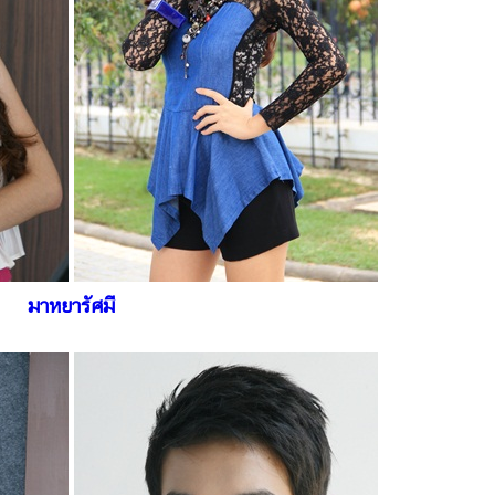
มาหยารัศมี