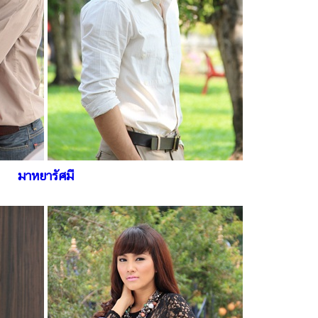
มาหยารัศมี