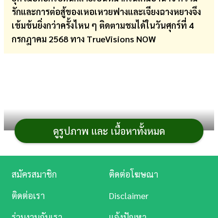
รักและการต่อสู้ของเหอเหวยฟางและเจียงฉางหยางจึง
การ
เข้มข้นยิ่งกว่าครั้งไหน ๆ ติดตามชมได้ในวัน
ศุกร์ที่ 4
เงิน
กรกฎาคม
2568 ทาง
TrueVisions NOW
การ
ศึกษา
บันเทิง
ดู
หนัง
ดูรูปภาพ และ เนื้อหาทั้งหมด
Music
Station
สมัครสมาชิก
ติดต่อโฆษณา
ละคร
ติดต่อเรา
Disclaimer
บันเทิง
ร่วมงานกับเรา
แจ้งปัญหา