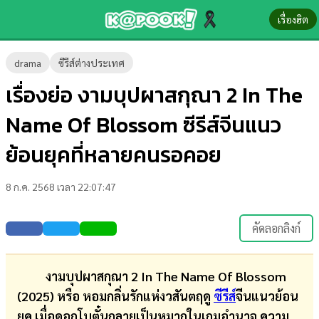
เรื่องฮิต
ข่าว-
drama
ซีรีส์ต่างประเทศ
ความ
เรื่องย่อ งามบุปผาสกุณา 2 In The
รู้
Name Of Blossom ซีรีส์จีนแนว
ข่าว
ย้อนยุคที่หลายคนรอคอย
ข่าว
8 ก.ค. 2568 เวลา 22:07:47
บันเทิง
ตรวจ
คัดลอกลิงก์
หวย
ผล
งามบุปผาสกุณา 2
In The Name Of Blossom
บอล
(2025) หรือ หอมกลิ่นรักแห่งวสันตฤดู
ซีรีส์
จีนแนวย้อน
สด
ยุค เมื่อดอกโบตั๋นกลายเป็นหมากในเกมอำนาจ ความ